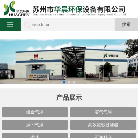
产品展示
组合气浮
溶气气浮
涡凹气浮
高效流砂过滤器
泥斗
石灰料仓