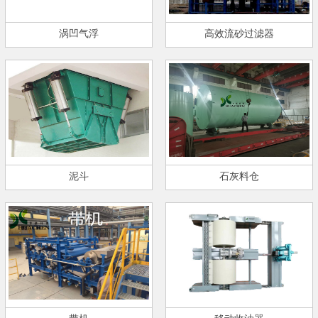
涡凹气浮
高效流砂过滤器
泥斗
石灰料仓