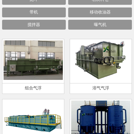
带机
移动收油器
搅拌器
曝气机
组合气浮
溶气气浮