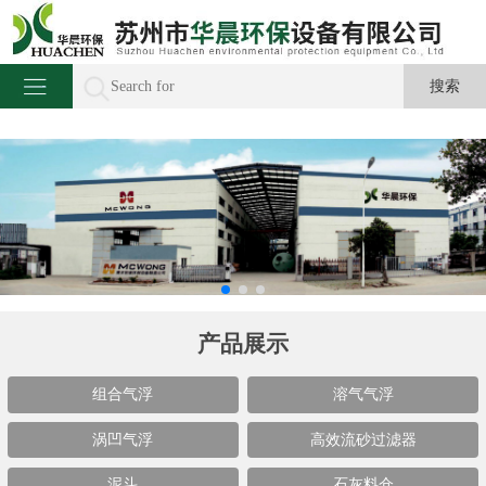
产品展示
组合气浮
溶气气浮
涡凹气浮
高效流砂过滤器
泥斗
石灰料仓