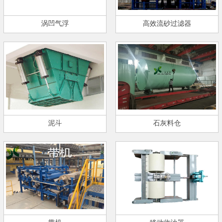
涡凹气浮
高效流砂过滤器
泥斗
石灰料仓